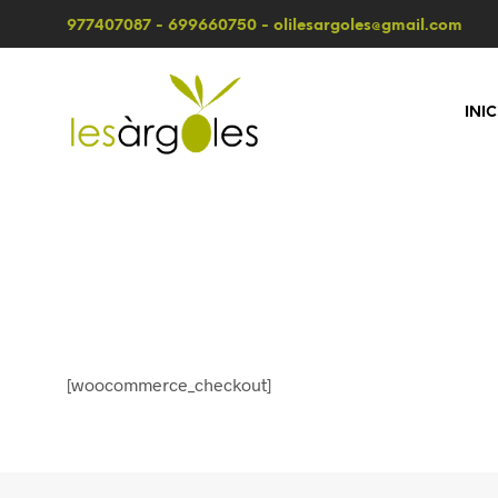
977407087 - 699660750 - olilesargoles@gmail.com
INIC
[woocommerce_checkout]