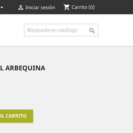
shopping_cart


Carrito
(0)
Iniciar sesión

2L ARBEQUINA
AL CARRITO