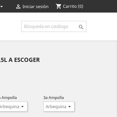
shopping_cart


Carrito
(0)
Iniciar sesión

,5L A ESCOGER
a Ampolla
3a Ampolla